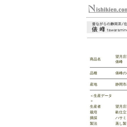
望月庄
商品名
俵峰
品種
俵峰の
産地
静岡市
＜生産データ
＞
生産者
望月庄
栽培
畝仕立
摘採
ハサミ
製法
蒸し製