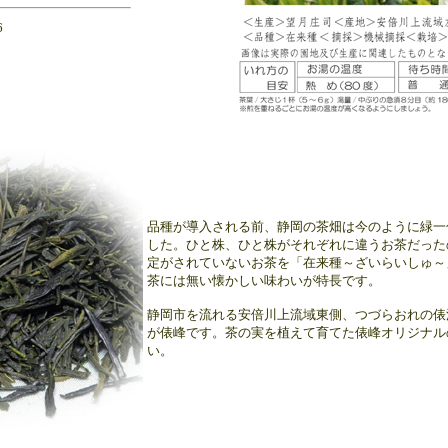
6
品種が導入される前、静岡の茶畑は今のように緑一
した。ひと株、ひと株がそれぞれに違うお茶だった
定がされていないお茶を「在来種～ざいらいしゅ～
茶には無い懐かしい味わいが特長です。
静岡市を流れる安倍川上流域東側、つづらおれの俵
が俵峰です。茶の実を植えて育てた俵峰オリジナル
い。