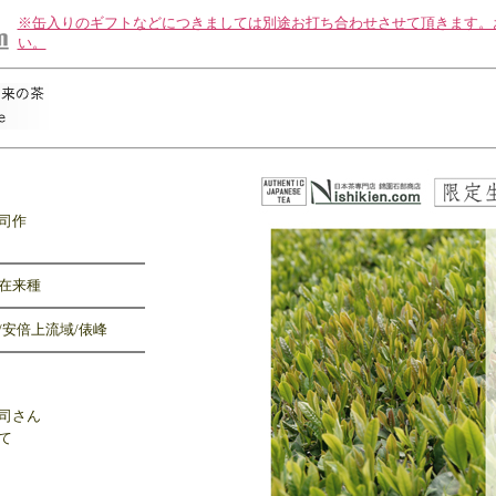
※缶入りのギフトなどにつきましては別途お打ち合わせさせて頂きます。
い。
司作
在来種
/安倍上流域/俵峰
司さん
て