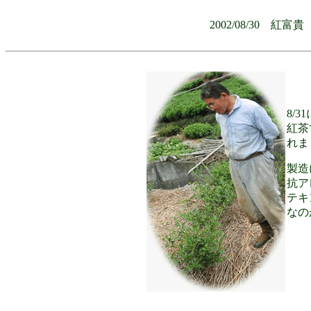
2002/08/30 
8/
紅茶
れま
製造
抗ア
テキ
なの