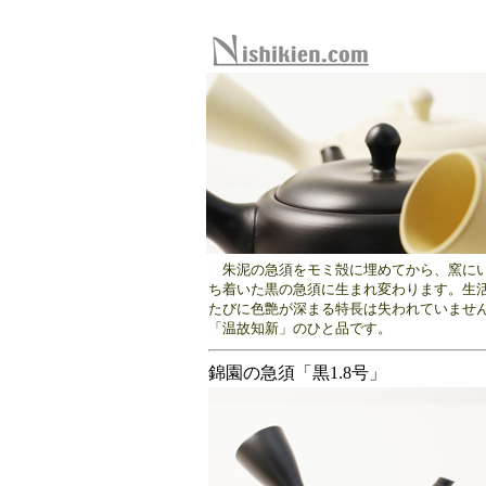
朱泥の急須をモミ殻に埋めてから、窯にい
ち着いた黒の急須に生まれ変わります。生
たびに色艶が深まる特長は失われていませ
「温故知新」のひと品です。
錦園の急須「黒1.8号」