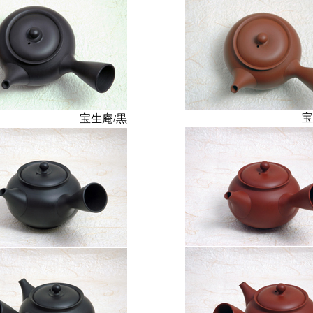
宝
宝生庵/黒