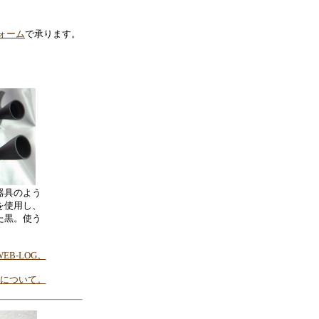
ォーム
で承ります。
器具のよう
を使用し、
た黒。使う
B-LOG。
について。