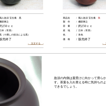
職人急須 宝生庵 黒
商品名
/
職人急須 宝生庵
朱
磯部輝之
製 作
/
磯部輝之
約250ｃｃ
/
約250ｃｃ
容 量
/
日本（常滑）
産 地
日本（常滑）
/
黒（※燻しの技法による黒）
色
朱色
販売終了
/
販売終了
価 格
- 注文する -
-
急須の内側は蓋受けに向かって滑ら
す。茶葉を入れ替える時に気持ちの
できるでしょう。