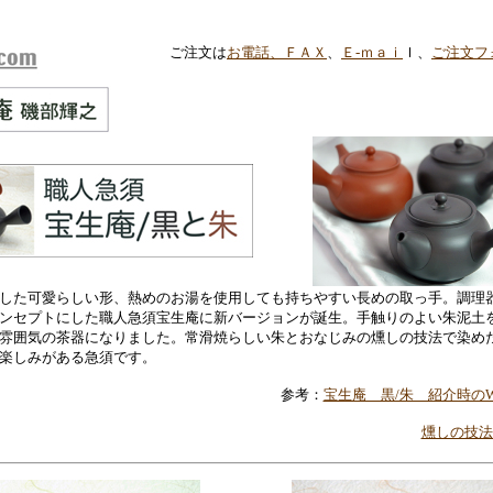
ご注文は
お電話、ＦＡＸ
、
Ｅ-ｍａｉ
ｌ、
ご注文フ
した可愛らしい形、熱めのお湯を使用しても持ちやすい長めの取っ手。調理
ンセプトにした職人急須宝生庵に新バージョンが誕生。手触りのよい朱泥土
雰囲気の茶器になりました。常滑焼らしい朱とおなじみの燻しの技法で染め
楽しみがある急須です。
参考：
宝生庵 黒/朱 紹介時のWE
燻しの技法