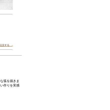
 注文する -
かな弧を描きま
よい作りを実感