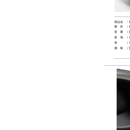
商品名
/
製 作
/
/
容 量
/
産 地
/
色
/
価 格