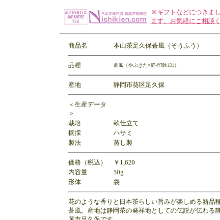
※ギフトなどにつきま
ます。お気軽にご相談
商品名
本山茶足久保蒼風（そうふう）
品種
蒼風（やぶきた×静-印雑131）
産地
静岡市葵区足久保
＜生産データ
＞
栽培
畝仕立て
摘採
ハサミ
製法
蒸し製
価格（税込）
￥1,620
内容量
50g
形体
袋
花のような香りと日本茶らしい旨みが楽しめる新品
蒼風。産地は静岡茶の発祥地としての伝説が伝わる
岡市足久保です。