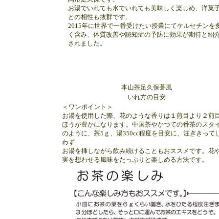
お湯でいれても水でいれても美味しく楽しめ、洋菓
との相性も抜群です。
2015年に世界で一番受けたい授業にてケルセチンを
く含み、体質改善や認知症の予防に効果が期待と紹
されました。
本山茶足久保蒼風
いれ方の目安
＜ワンポイント＞
お湯を使用した際、花のような香りは１煎目より２煎
ほうが豊かになります。中国茶やかつての番茶のスタ
のように、茶5ｇ、湯350cc程度を目安に、注ぎきって
わず
お湯を挿しながら飲み続けることもおススメです。花
実を想わせる風味をたっぷりと楽しめる方法です。